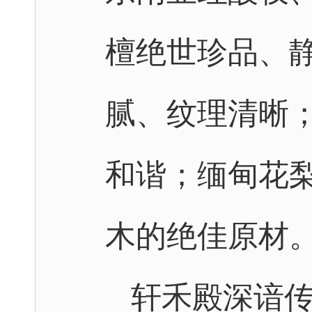
檀绝世珍品、
腻、纹理清晰
和谐；缅甸花
木的绝佳原材
轩禾殿深谙